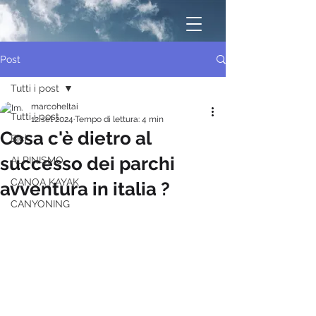
Post
Tutti i post
marcoheltai
Tutti i post
12 set 2024
Tempo di lettura: 4 min
Cosa c'è dietro al
Bici
successo dei parchi
ALPINISMO
CANOA KAYAK
avventura in italia ?
CANYONING