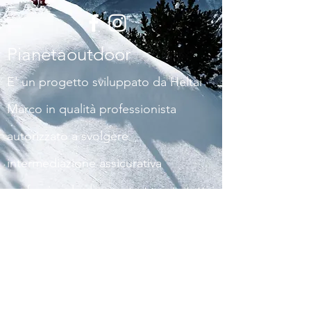
Pianetaoutdoor
E' un progetto sviluppato da Heltai
Marco in qualità professionista
autorizzato a svolgere
intermediazione assicurativa
professionale di seguito trovate tutti i
dati e le informative sull'attività
assicurativa
Heltai Assicurazioni di Heltai Marco
Agenzia Vittoria assicurazioni Spa a Villafranca di