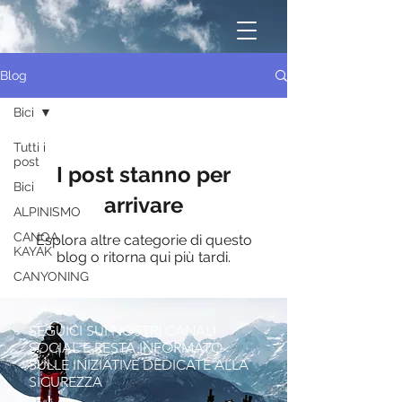
Blog
Bici
Tutti i
post
I post stanno per
Bici
arrivare
ALPINISMO
CANOA
Esplora altre categorie di questo
KAYAK
blog o ritorna qui più tardi.
CANYONING
SEGUICI SUI NOSTRI CANALI
SOCIAL E RESTA INFORMATO
SULLE INIZIATIVE DEDICATE ALLA
SICUREZZA