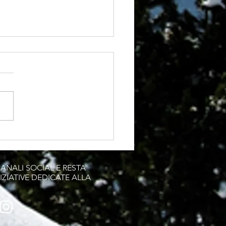
curazione per viaggi in
cletta e gravel: come
iare liberi e protetti
CANALI SOCIAL E RESTA
IZIATIVE DEDICATE ALLA