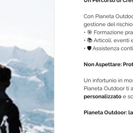
Un Percorso di Cres
Con Pianeta Outdoor
gestione del rischio
• 🎯 Formazione prat
• 📚 Articoli, even
• 🛡️ Assistenza con
Non Aspettare: Prot
Un infortunio in mon
Pianeta Outdoor ti a
personalizzato
 e s
Pianeta Outdoor: la