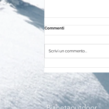
Commenti
Scrivi un commento...
Coperture per sport
acquatici: Assicurazioni per
sport fluviali, tutto ciò che
devi sapere
Pianetaoutdoor