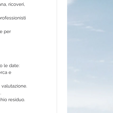
na, ricoveri, 
professionisti 
e per 
o le date:
rca e 
a valutazione.
.
chio residuo.