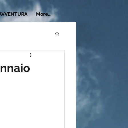
 AVVENTURA
More...
ennaio