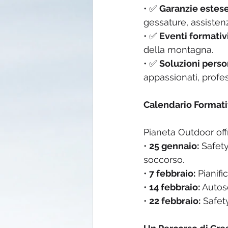
• ✅ 
Garanzie estes
gessature, assistenz
• ✅ 
Eventi formativi
della montagna.
• ✅ 
Soluzioni perso
appassionati, profes
Calendario Formati
Pianeta Outdoor offr
• 
25 gennaio:
 Safet
soccorso.
• 
7 febbraio:
 Pianif
• 
14 febbraio:
 Autos
• 
22 febbraio:
 Safet