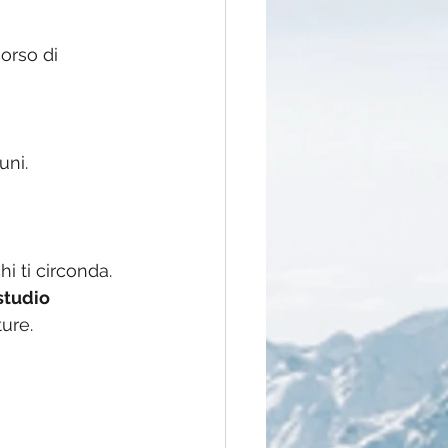
orso di 
uni.
i ti circonda. 
studio 
ure.