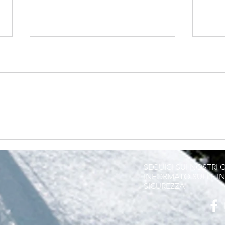
Il mistero dei Gettoni Gialli:
Assi
la caccia al tesoro dei
bici
ciclisti
viagg
SEGUICI SUI NOSTRI 
INFORMATO SULLE IN
SICUREZZA