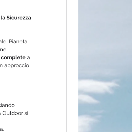
la Sicurezza 
le. Pianeta 
one 
e complete
 a 
un approccio 
ciando 
a Outdoor si 
a.