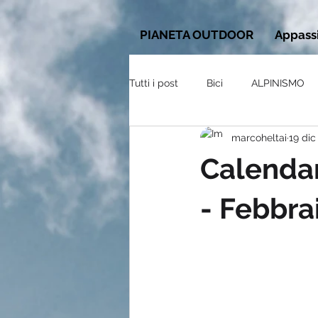
PIANETA OUTDOOR
Appassi
Tutti i post
Bici
ALPINISMO
marcoheltai
19 dic
Calendar
- Febbra